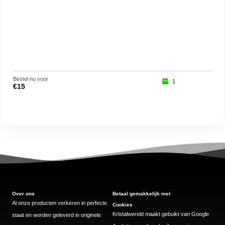
Bestel nu voor
Beste
1
€
15
€
29
Over ons
Betaal gemakkelijk met
Al onze producten verkeren in perfecte
Cookies
Kristalwereld maakt gebuikt van Google
staat en worden geleverd in originele