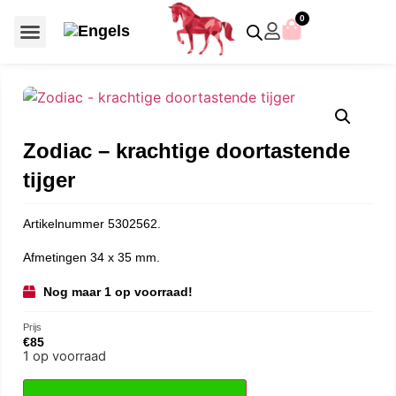
0
Voor €50 of minder
SCS uitgaven – jaarstukken
Algemeen (Silver Crystal)
Aziatische symbolen
Crystal Paradise
Disney / Iconische figuren
Gelimiteerde uitgaven
Home Accessoires
Jubileum uitgaven
Paperweights en presse papiers
Prestige- en pronkstukken
Sieraden en accessoires
Swarovski® Assemblages
Zodiac – krachtige doortastende
tijger
Artikelnummer 5302562.
Afmetingen 34 x 35 mm.
Nog maar 1 op voorraad!
Prijs
€
85
1 op voorraad