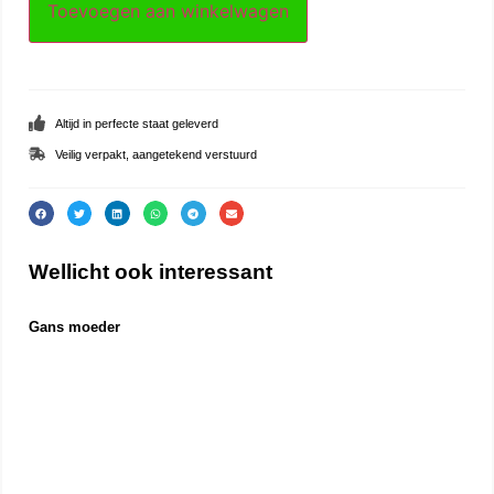
Toevoegen aan winkelwagen
Altijd in perfecte staat geleverd
Veilig verpakt, aangetekend verstuurd
Wellicht ook interessant
Gans moeder
Griz