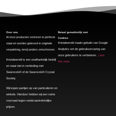
Over ons
Betaal gemakkelijk met
Al onze producten verkeren in perfecte
Cookies
Kristalwereld maakt gebuikt van Google
staat en worden geleverd in originele
Analytics om de gebruikservaring van
verpakking, tenzij anders omschreven.
onze gebruikers te verbeteren.
Lees
Kristalwereld is een onafhankelijk bedrijf
hier meer
en staat niet in verbinding met
Swarovski®️ of de Swarovski®️ Crystal
Society.
Wij kopen partijen op van particulieren en
winkels. Hierdoor hebben wij een ruime
voorraad tegen veelal aantrekkelijke
prijzen.