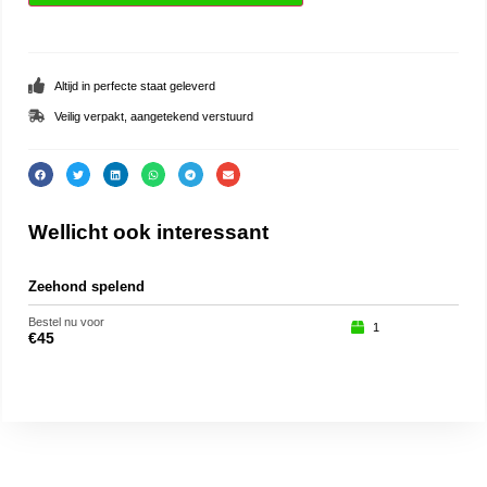
Altijd in perfecte staat geleverd
Veilig verpakt, aangetekend verstuurd
Wellicht ook interessant
Zeehond spelend
Tedd
Bestel nu voor
Beste
1
€
45
€
35