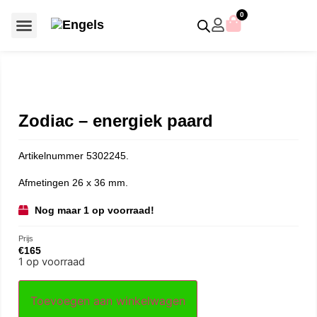
0
Voor €50 of minder
SCS uitgaven – jaarstukken
Algemeen (Silver Crystal)
Aziatische symbolen
Crystal Paradise
Disney / Iconische figuren
Gelimiteerde uitgaven
Home Accessoires
Jubileum uitgaven
Paperweights en presse papiers
Prestige- en pronkstukken
Sieraden en accessoires
Swarovski® Assemblages
Zodiac – energiek paard
Artikelnummer 5302245.
Afmetingen 26 x 36 mm.
Nog maar 1 op voorraad!
Prijs
€
165
1 op voorraad
Toevoegen aan winkelwagen