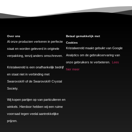
Over ons
Betaal gemakkelijk met
Al onze producten verkeren in perfecte
Cookies
Kristalwereld maakt gebuikt van Google
staat en worden geleverd in originele
Analytics om de gebruikservaring van
verpakking, tenzij anders omschreven.
onze gebruikers te verbeteren.
Lees
Kristalwereld is een onafhankelijk bedrijf
hier meer
en staat niet in verbinding met
Swarovski®️ of de Swarovski®️ Crystal
Society.
Wij kopen partijen op van particulieren en
winkels. Hierdoor hebben wij een ruime
voorraad tegen veelal aantrekkelijke
prijzen.