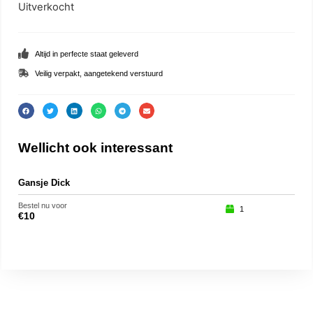
Uitverkocht
Altijd in perfecte staat geleverd
Veilig verpakt, aangetekend verstuurd
Wellicht ook interessant
Gansje Dick
Ana
Bestel nu voor
Beste
1
€
10
€
25