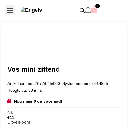
0
Voor €50 of minder
SCS uitgaven – jaarstukken
Algemeen (Silver Crystal)
Aziatische symbolen
Crystal Paradise
Disney / Iconische figuren
Gelimiteerde uitgaven
Home Accessoires
Jubileum uitgaven
Paperweights en presse papiers
Prestige- en pronkstukken
Sieraden en accessoires
Swarovski® Assemblages
Vos mini zittend
Artikelnummer 7677/045/000. Systeemnummer 014955.
Hoogte ca. 30 mm.
Nog maar 0 op voorraad!
Prijs
€
11
Uitverkocht