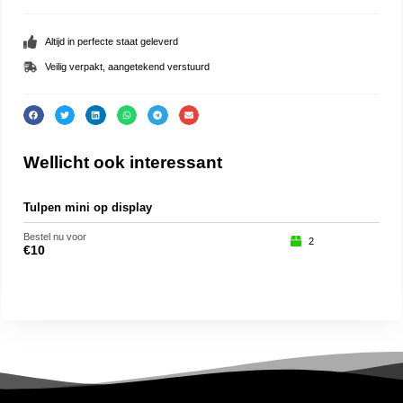
Altijd in perfecte staat geleverd
Veilig verpakt, aangetekend verstuurd
Wellicht ook interessant
Tulpen mini op display
Haa
Bestel nu voor
Beste
2
€
10
€
19