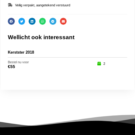
Veilig verpakt, aangetekend verstuurd
Wellicht ook interessant
Kerstster 2018
Arr
Bestel nu voor
Beste
2
€
55
€
45