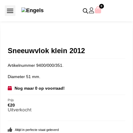
0
Voor €50 of minder
SCS uitgaven – jaarstukken
Algemeen (Silver Crystal)
Aziatische symbolen
Crystal Paradise
Disney / Iconische figuren
Gelimiteerde uitgaven
Home Accessoires
Jubileum uitgaven
Paperweights en presse papiers
Prestige- en pronkstukken
Sieraden en accessoires
Swarovski® Assemblages
Sneeuwvlok klein 2012
Artikelnummer 9400/000/351.
Diameter 51 mm.
Nog maar 0 op voorraad!
Prijs
€
20
Uitverkocht
Altijd in perfecte staat geleverd