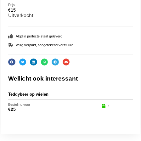
Prijs
€
15
Uitverkocht
Altijd in perfecte staat geleverd
Veilig verpakt, aangetekend verstuurd
Wellicht ook interessant
Teddybeer op wielen
Tedd
Bestel nu voor
Beste
1
€
25
€
35