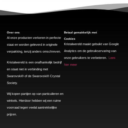
Over ons
Betaal gemakkelijk met
Al onze producten verkeren in perfecte
Cookies
Kristalwereld maakt gebuikt van Google
staat en worden geleverd in originele
Analytics om de gebruikservaring van
verpakking, tenzij anders omschreven.
onze gebruikers te verbeteren.
Lees
Kristalwereld is een onafhankelijk bedrijf
hier meer
en staat niet in verbinding met
Swarovski®️ of de Swarovski®️ Crystal
Society.
Wij kopen partijen op van particulieren en
winkels. Hierdoor hebben wij een ruime
voorraad tegen veelal aantrekkelijke
prijzen.