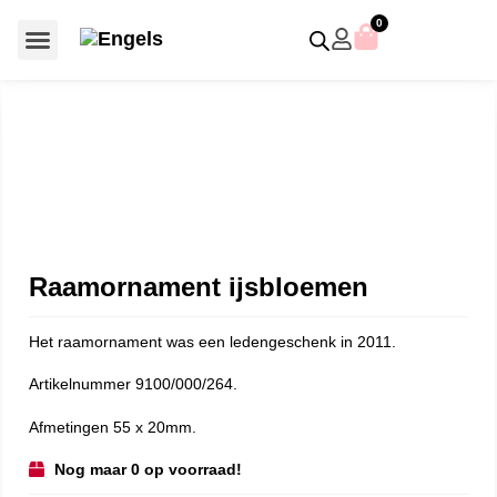
0
Voor €50 of minder
SCS uitgaven – jaarstukken
Algemeen (Silver Crystal)
Aziatische symbolen
Crystal Paradise
Disney / Iconische figuren
Gelimiteerde uitgaven
Home Accessoires
Jubileum uitgaven
Paperweights en presse papiers
Prestige- en pronkstukken
Sieraden en accessoires
Swarovski® Assemblages
Raamornament ijsbloemen
Het raamornament was een ledengeschenk in 2011.
Artikelnummer 9100/000/264.
Afmetingen 55 x 20mm.
Nog maar 0 op voorraad!