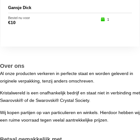
Gansje Dick
Slak
Bestel nu voor
Beste
1
€
10
€
15
Over ons
Al onze producten verkeren in perfecte staat en worden geleverd in
originele verpakking, tenzij anders omschreven.
Kristalwereld is een onafhankelijk bedrijf en staat niet in verbinding met
Swarovski®️ of de Swarovski®️ Crystal Society.
Wij kopen partijen op van particulieren en winkels. Hierdoor hebben wij
een ruime voorraad tegen veelal aantrekkelijke prijzen.
Betaal gemakkelijk met