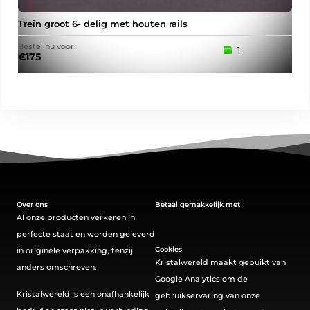
Trein groot 6- delig met houten rails
Gan
Bestel nu voor
Best
1
€
175
€
10
Over ons
Betaal gemakkelijk met
Al onze producten verkeren in
perfecte staat en worden geleverd
Cookies
in originele verpakking, tenzij
Kristalwereld maakt gebuikt van
anders omschreven.
Google Analytics om de
Kristalwereld is een onafhankelijk
gebruikservaring van onze