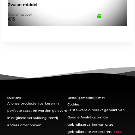
Zwaan middel
Zwa
Bestel nu voor
Best
1
€
15
€
2
Over ons
Betaal gemakkelijk met
Al onze producten verkeren in
Cookies
Kristalwereld maakt gebuikt van
perfecte staat en worden geleverd
Google Analytics om de
in originele verpakking, tenzij
gebruikservaring van onze
anders omschreven.
gebruikers te verbeteren.
Lees