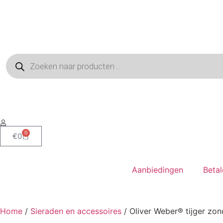
0
€
0
Aanbiedingen
Beta
Home
/
Sieraden en accessoires
/ Oliver Weber® tijger zon