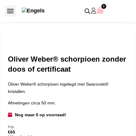
0
Voor €50 of minder
SCS uitgaven – jaarstukken
Algemeen (Silver Crystal)
Aziatische symbolen
Crystal Paradise
Disney / Iconische figuren
Gelimiteerde uitgaven
Home Accessoires
Jubileum uitgaven
Paperweights en presse papiers
Prestige- en pronkstukken
Sieraden en accessoires
Swarovski® Assemblages
Oliver Weber® schorpioen zonder
doos of certificaat
Oliver Weber® schorpioen ingelegd met Swarovski
®
kristallen.
Afmetingen circa 50 mm.
Nog maar 0 op voorraad!
Prijs
€
65