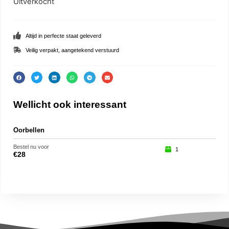
Uitverkocht
Altijd in perfecte staat geleverd
Veilig verpakt, aangetekend verstuurd
Wellicht ook interessant
Oorbellen
Oor
Bestel nu voor
Beste
1
€
28
€
27