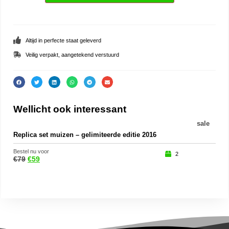
Altijd in perfecte staat geleverd
Veilig verpakt, aangetekend verstuurd
Wellicht ook interessant
sale
Replica set muizen – gelimiteerde editie 2016
Olaf
Bestel nu voor
Beste
2
€
79
€
59
€
27