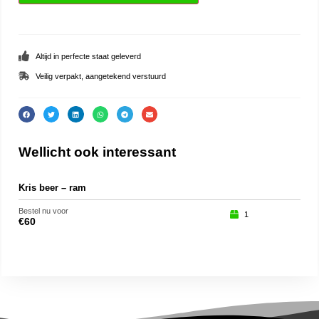
Altijd in perfecte staat geleverd
Veilig verpakt, aangetekend verstuurd
Wellicht ook interessant
Kris beer – ram
Kris
Bestel nu voor
Beste
1
€
60
€
13