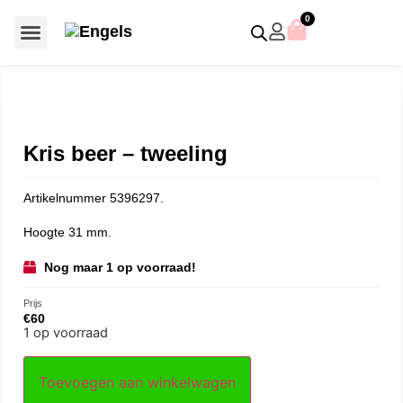
0
Voor €50 of minder
SCS uitgaven – jaarstukken
Algemeen (Silver Crystal)
Aziatische symbolen
Crystal Paradise
Disney / Iconische figuren
Gelimiteerde uitgaven
Home Accessoires
Jubileum uitgaven
Paperweights en presse papiers
Prestige- en pronkstukken
Sieraden en accessoires
Swarovski® Assemblages
Kris beer – tweeling
Artikelnummer 5396297.
Hoogte 31 mm.
Nog maar 1 op voorraad!
Prijs
€
60
1 op voorraad
Toevoegen aan winkelwagen