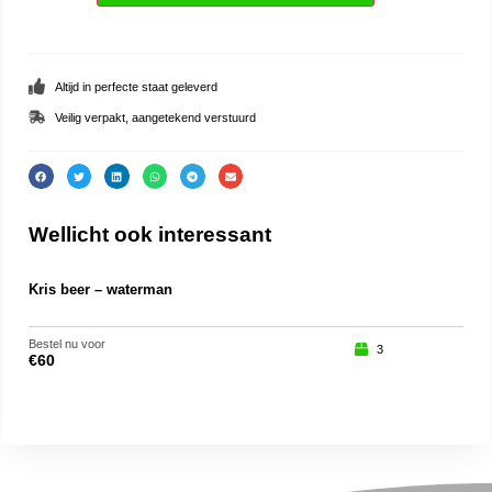
Altijd in perfecte staat geleverd
Veilig verpakt, aangetekend verstuurd
Wellicht ook interessant
Kris beer – waterman
Kris
Bestel nu voor
Beste
3
€
60
€
89