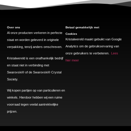
Over ons
Betaal gemakkelijk met
Al onze producten verkeren in perfecte
Cookies
Kristalwereld maakt gebuikt van Google
staat en worden geleverd in originele
Analytics om de gebruikservaring van
verpakking, tenzij anders omschreven.
onze gebruikers te verbeteren.
Lees
Kristalwereld is een onafhankelijk bedrijf
hier meer
en staat niet in verbinding met
Swarovski®️ of de Swarovski®️ Crystal
Society.
Wij kopen partijen op van particulieren en
winkels. Hierdoor hebben wij een ruime
voorraad tegen veelal aantrekkelijke
prijzen.