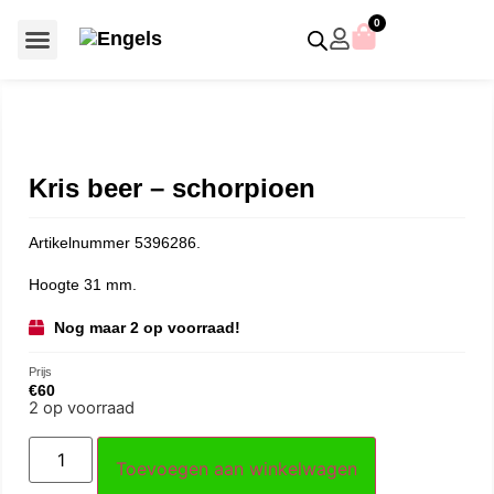
0
Voor €50 of minder
SCS uitgaven – jaarstukken
Algemeen (Silver Crystal)
Aziatische symbolen
Crystal Paradise
Disney / Iconische figuren
Gelimiteerde uitgaven
Home Accessoires
Jubileum uitgaven
Paperweights en presse papiers
Prestige- en pronkstukken
Sieraden en accessoires
Swarovski® Assemblages
Kris beer – schorpioen
Artikelnummer 5396286.
Hoogte 31 mm.
Nog maar 2 op voorraad!
Prijs
€
60
2 op voorraad
Toevoegen aan winkelwagen