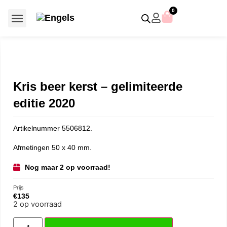
0
Voor €50 of minder
SCS uitgaven – jaarstukken
Algemeen (Silver Crystal)
Aziatische symbolen
Crystal Paradise
Disney / Iconische figuren
Gelimiteerde uitgaven
Home Accessoires
Jubileum uitgaven
Paperweights en presse papiers
Prestige- en pronkstukken
Sieraden en accessoires
Swarovski® Assemblages
Kris beer kerst – gelimiteerde
editie 2020
Artikelnummer 5506812.
Afmetingen 50 x 40 mm.
Nog maar 2 op voorraad!
Prijs
€
135
2 op voorraad