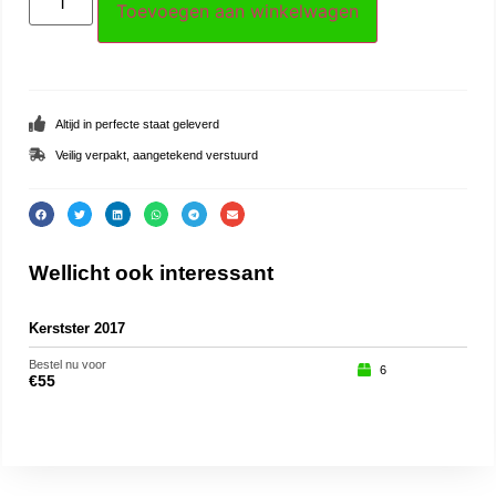
Toevoegen aan winkelwagen
Altijd in perfecte staat geleverd
Veilig verpakt, aangetekend verstuurd
Wellicht ook interessant
Kerstster 2017
Sch
Bestel nu voor
Beste
6
€
55
€
19