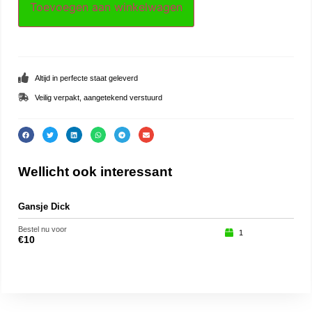
Toevoegen aan winkelwagen
Altijd in perfecte staat geleverd
Veilig verpakt, aangetekend verstuurd
Wellicht ook interessant
Gansje Dick
Jub
Bestel nu voor
Beste
1
€
10
€
25