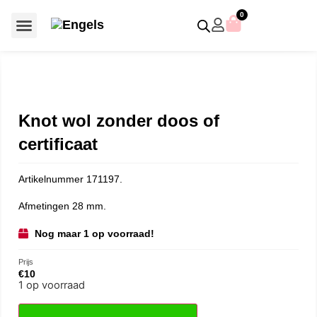
0
Voor €50 of minder
SCS uitgaven – jaarstukken
Algemeen (Silver Crystal)
Aziatische symbolen
Crystal Paradise
Disney / Iconische figuren
Gelimiteerde uitgaven
Home Accessoires
Jubileum uitgaven
Paperweights en presse papiers
Prestige- en pronkstukken
Sieraden en accessoires
Swarovski® Assemblages
Knot wol zonder doos of
certificaat
Artikelnummer 171197.
Afmetingen 28 mm.
Nog maar 1 op voorraad!
Prijs
€
10
1 op voorraad