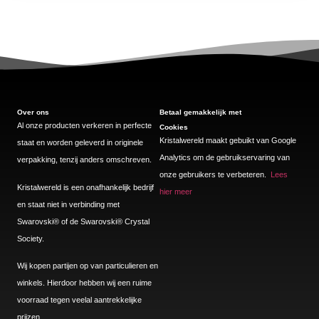
Over ons
Betaal gemakkelijk met
Al onze producten verkeren in perfecte
Cookies
Kristalwereld maakt gebuikt van Google
staat en worden geleverd in originele
Analytics om de gebruikservaring van
verpakking, tenzij anders omschreven.
onze gebruikers te verbeteren.
Lees
Kristalwereld is een onafhankelijk bedrijf
hier meer
en staat niet in verbinding met
Swarovski®️ of de Swarovski®️ Crystal
Society.
Wij kopen partijen op van particulieren en
winkels. Hierdoor hebben wij een ruime
voorraad tegen veelal aantrekkelijke
prijzen.