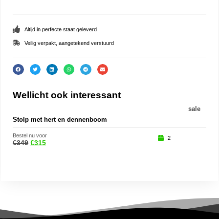
Altijd in perfecte staat geleverd
Veilig verpakt, aangetekend verstuurd
Wellicht ook interessant
sale
Stolp met hert en dennenboom
Ker
Bestel nu voor
Beste
2
€
349
€
315
€
69