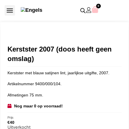
0
Voor €50 of minder
SCS uitgaven – jaarstukken
Algemeen (Silver Crystal)
Aziatische symbolen
Crystal Paradise
Disney / Iconische figuren
Gelimiteerde uitgaven
Home Accessoires
Jubileum uitgaven
Paperweights en presse papiers
Prestige- en pronkstukken
Sieraden en accessoires
Swarovski® Assemblages
Kerstster 2007 (doos heeft geen
omslag)
Kerstster met blauw satijnen lint, jaarlijkse uitgifte, 2007.
Artikelnummer 9400/000/104.
Afmetingen 75 mm.
Nog maar 0 op voorraad!
Prijs
€
40
Uitverkocht