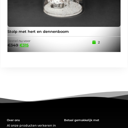
Stolp met hert en dennenboom
Ker
Bestel nu voor
Best
2
€
349
€
315
€
5
Over ons
Betaal gemakkelijk met
Al onze producten verkeren in