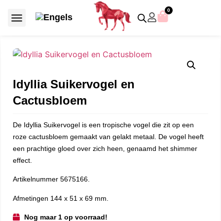
0
Voor €50 of minder
SCS uitgaven – jaarstukken
Algemeen (Silver Crystal)
Aziatische symbolen
Crystal Paradise
Disney / Iconische figuren
Gelimiteerde uitgaven
Home Accessoires
Jubileum uitgaven
Paperweights en presse papiers
Prestige- en pronkstukken
Sieraden en accessoires
Swarovski® Assemblages
Idyllia Suikervogel en
Cactusbloem
De Idyllia Suikervogel is een tropische vogel die zit op een
roze cactusbloem gemaakt van gelakt metaal. De vogel heeft
een prachtige gloed over zich heen, genaamd het shimmer
effect.
Artikelnummer 5675166.
Afmetingen 144 x 51 x 69 mm.
Nog maar 1 op voorraad!