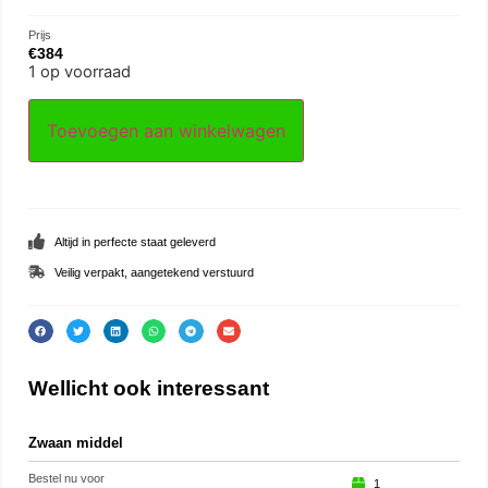
Prijs
€
384
1 op voorraad
Toevoegen aan winkelwagen
Altijd in perfecte staat geleverd
Veilig verpakt, aangetekend verstuurd
Wellicht ook interessant
Zwaan middel
Wate
Bestel nu voor
Beste
1