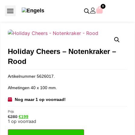
0
Voor €50 of minder
SCS uitgaven – jaarstukken
Algemeen (Silver Crystal)
Aziatische symbolen
Crystal Paradise
Disney / Iconische figuren
Gelimiteerde uitgaven
Home Accessoires
Jubileum uitgaven
Paperweights en presse papiers
Prestige- en pronkstukken
Sieraden en accessoires
Swarovski® Assemblages
Holiday Cheers – Notenkraker –
Rood
Artikelnummer 5626017.
Afmetingen 40 x 100 mm.
Nog maar 1 op voorraad!
Prijs
€
280
€
199
1 op voorraad