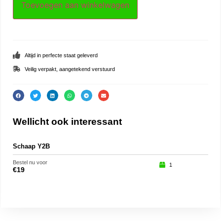
Toevoegen aan winkelwagen
Altijd in perfecte staat geleverd
Veilig verpakt, aangetekend verstuurd
Wellicht ook interessant
Schaap Y2B
201
Bestel nu voor
Beste
1
€
19
€
26