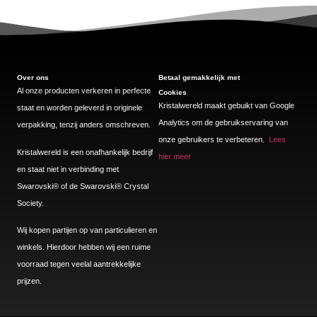
Over ons
Betaal gemakkelijk met
Al onze producten verkeren in perfecte
Cookies
Kristalwereld maakt gebuikt van Google
staat en worden geleverd in originele
Analytics om de gebruikservaring van
verpakking, tenzij anders omschreven.
onze gebruikers te verbeteren.
Lees
Kristalwereld is een onafhankelijk bedrijf
hier meer
en staat niet in verbinding met
Swarovski®️ of de Swarovski®️ Crystal
Society.
Wij kopen partijen op van particulieren en
winkels. Hierdoor hebben wij een ruime
voorraad tegen veelal aantrekkelijke
prijzen.