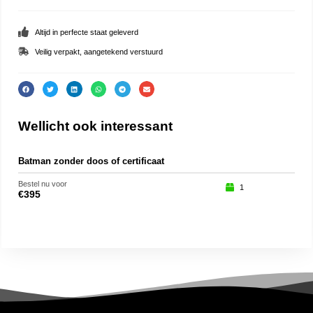
Altijd in perfecte staat geleverd
Veilig verpakt, aangetekend verstuurd
Wellicht ook interessant
Batman zonder doos of certificaat
Loo
Bestel nu voor
Beste
1
€
395
€
27