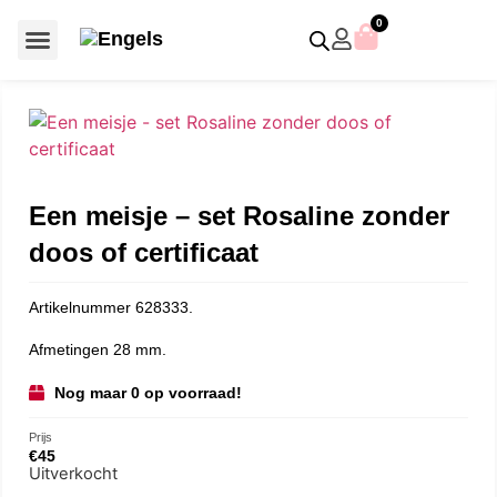
0
Voor €50 of minder
SCS uitgaven – jaarstukken
Algemeen (Silver Crystal)
Aziatische symbolen
Crystal Paradise
Disney / Iconische figuren
Gelimiteerde uitgaven
Home Accessoires
Jubileum uitgaven
Paperweights en presse papiers
Prestige- en pronkstukken
Sieraden en accessoires
Swarovski® Assemblages
Een meisje – set Rosaline zonder
doos of certificaat
Artikelnummer 628333.
Afmetingen 28 mm.
Nog maar 0 op voorraad!
Prijs
€
45
Uitverkocht