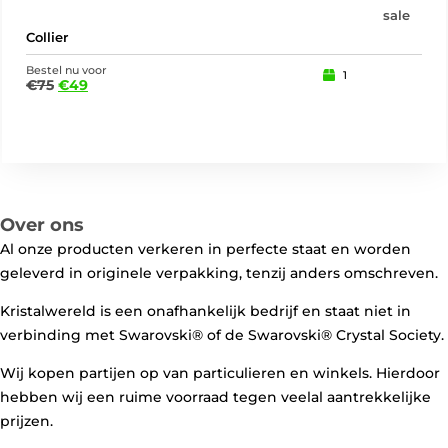
sale
Collier
Col
Bestel nu voor
Best
1
€
75
€
49
€
3
Over ons
Al onze producten verkeren in perfecte staat en worden
geleverd in originele verpakking, tenzij anders omschreven.
Kristalwereld is een onafhankelijk bedrijf en staat niet in
verbinding met Swarovski®️ of de Swarovski®️ Crystal Society.
Wij kopen partijen op van particulieren en winkels. Hierdoor
hebben wij een ruime voorraad tegen veelal aantrekkelijke
prijzen.