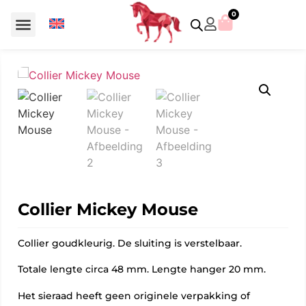
0
Voor €50 of minder
SCS uitgaven – jaarstukken
Algemeen (Silver Crystal)
Aziatische symbolen
Crystal Paradise
Disney / Iconische figuren
Gelimiteerde uitgaven
Home Accessoires
Jubileum uitgaven
Paperweights en presse papiers
Prestige- en pronkstukken
Sieraden en accessoires
Swarovski® Assemblages
Collier Mickey Mouse
Collier goudkleurig. De sluiting is verstelbaar.
Totale lengte circa 48 mm. Lengte hanger 20 mm.
Het sieraad heeft geen originele verpakking of