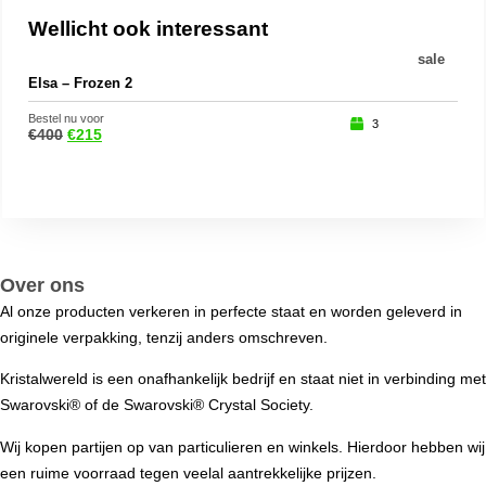
Wellicht ook interessant
sale
Elsa – Frozen 2
Dwe
Bestel nu voor
Beste
3
€
400
€
215
€
18
Over ons
Al onze producten verkeren in perfecte staat en worden geleverd in
originele verpakking, tenzij anders omschreven.
Kristalwereld is een onafhankelijk bedrijf en staat niet in verbinding met
Swarovski®️ of de Swarovski®️ Crystal Society.
Wij kopen partijen op van particulieren en winkels. Hierdoor hebben wij
een ruime voorraad tegen veelal aantrekkelijke prijzen.