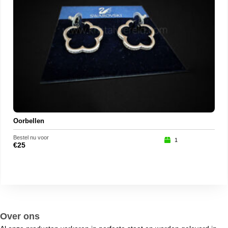
Oorbellen
Bestel nu voor
Beste
1
€
25
€
28
Over ons