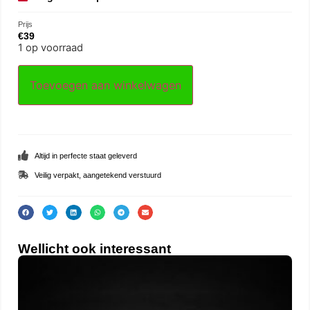
Prijs
€
39
1 op voorraad
Toevoegen aan winkelwagen
Altijd in perfecte staat geleverd
Veilig verpakt, aangetekend verstuurd
Wellicht ook interessant
Oor