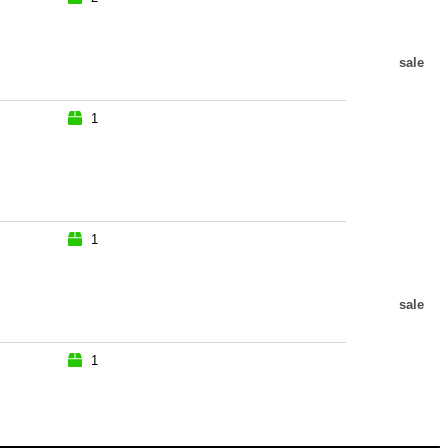
sale
1
1
sale
1