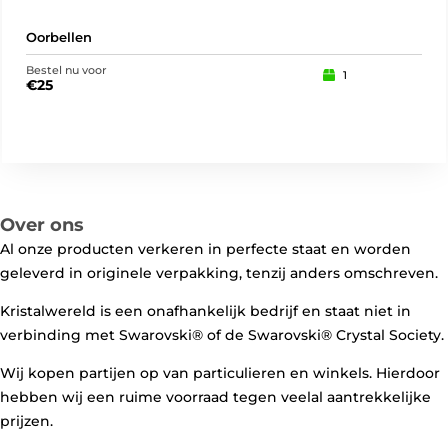
Oorbellen
Oor
Bestel nu voor
Best
1
€
25
€
3
Over ons
Al onze producten verkeren in perfecte staat en worden
geleverd in originele verpakking, tenzij anders omschreven.
Kristalwereld is een onafhankelijk bedrijf en staat niet in
verbinding met Swarovski®️ of de Swarovski®️ Crystal Society.
Wij kopen partijen op van particulieren en winkels. Hierdoor
hebben wij een ruime voorraad tegen veelal aantrekkelijke
prijzen.