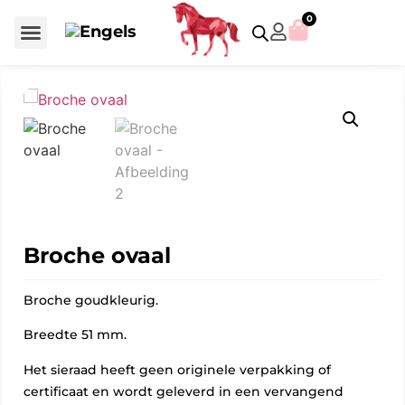
0
Voor €50 of minder
SCS uitgaven – jaarstukken
Algemeen (Silver Crystal)
Aziatische symbolen
Crystal Paradise
Disney / Iconische figuren
Gelimiteerde uitgaven
Home Accessoires
Jubileum uitgaven
Paperweights en presse papiers
Prestige- en pronkstukken
Sieraden en accessoires
Swarovski® Assemblages
Broche ovaal
Broche goudkleurig.
Breedte 51 mm.
Het sieraad heeft geen originele verpakking of
certificaat en wordt geleverd in een vervangend