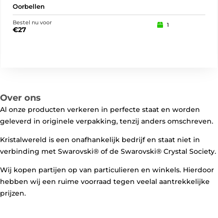
Oorbellen
Oor
Bestel nu voor
Best
1
€
27
€
2
Over ons
Al onze producten verkeren in perfecte staat en worden
geleverd in originele verpakking, tenzij anders omschreven.
Kristalwereld is een onafhankelijk bedrijf en staat niet in
verbinding met Swarovski®️ of de Swarovski®️ Crystal Society.
Wij kopen partijen op van particulieren en winkels. Hierdoor
hebben wij een ruime voorraad tegen veelal aantrekkelijke
prijzen.