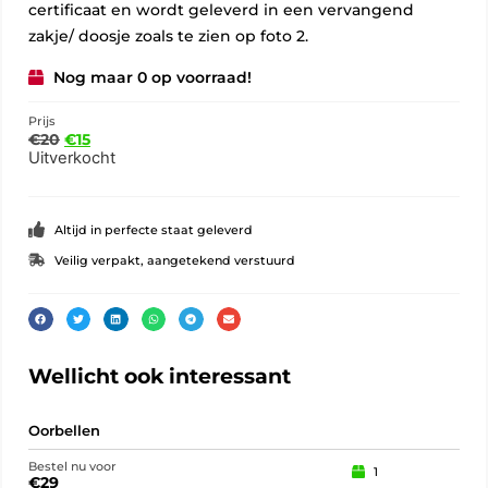
certificaat en wordt geleverd in een vervangend
zakje/ doosje zoals te zien op foto 2.
Nog maar 0 op voorraad!
Prijs
€
20
€
15
Uitverkocht
Altijd in perfecte staat geleverd
Veilig verpakt, aangetekend verstuurd
Wellicht ook interessant
Oorbellen
Oor
Bestel nu voor
Best
1
€
29
€
2