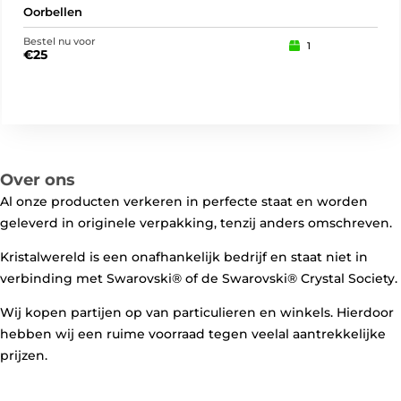
Oorbellen
Oor
Bestel nu voor
Best
1
€
25
€
2
Over ons
Al onze producten verkeren in perfecte staat en worden
geleverd in originele verpakking, tenzij anders omschreven.
Kristalwereld is een onafhankelijk bedrijf en staat niet in
verbinding met Swarovski®️ of de Swarovski®️ Crystal Society.
Wij kopen partijen op van particulieren en winkels. Hierdoor
hebben wij een ruime voorraad tegen veelal aantrekkelijke
prijzen.