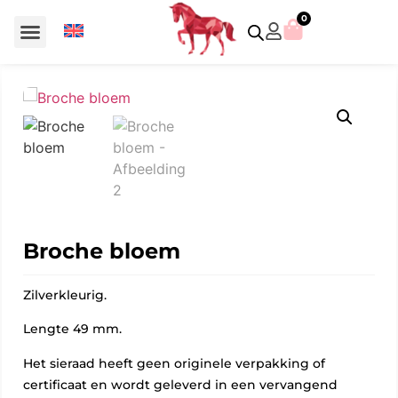
0
Voor €50 of minder
SCS uitgaven – jaarstukken
Algemeen (Silver Crystal)
Aziatische symbolen
Crystal Paradise
Disney / Iconische figuren
Gelimiteerde uitgaven
Home Accessoires
Jubileum uitgaven
Paperweights en presse papiers
Prestige- en pronkstukken
Sieraden en accessoires
Swarovski® Assemblages
Broche bloem
Zilverkleurig.
Lengte 49 mm.
Het sieraad heeft geen originele verpakking of
certificaat en wordt geleverd in een vervangend