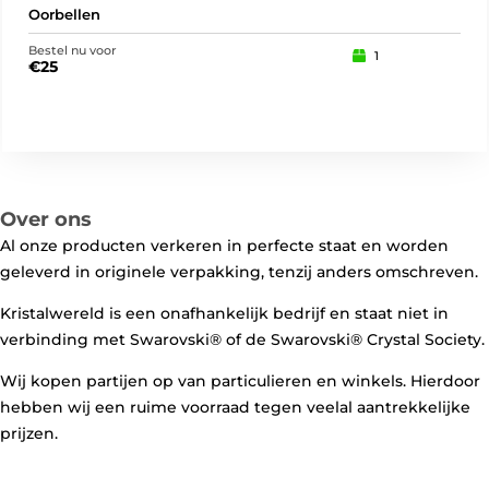
Oorbellen
Oor
Bestel nu voor
Best
1
€
25
€
3
Over ons
Al onze producten verkeren in perfecte staat en worden
geleverd in originele verpakking, tenzij anders omschreven.
Kristalwereld is een onafhankelijk bedrijf en staat niet in
verbinding met Swarovski®️ of de Swarovski®️ Crystal Society.
Wij kopen partijen op van particulieren en winkels. Hierdoor
hebben wij een ruime voorraad tegen veelal aantrekkelijke
prijzen.