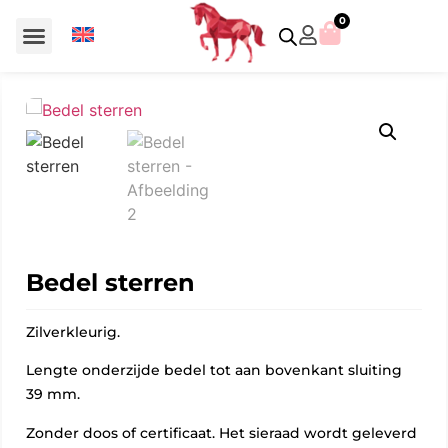
0
Voor €50 of minder
SCS uitgaven – jaarstukken
Algemeen (Silver Crystal)
Aziatische symbolen
Crystal Paradise
Disney / Iconische figuren
Gelimiteerde uitgaven
Home Accessoires
Jubileum uitgaven
Paperweights en presse papiers
Prestige- en pronkstukken
Sieraden en accessoires
Swarovski® Assemblages
Bedel sterren
Zilverkleurig.
Lengte onderzijde bedel tot aan bovenkant sluiting
39 mm.
Zonder doos of certificaat. Het sieraad wordt geleverd