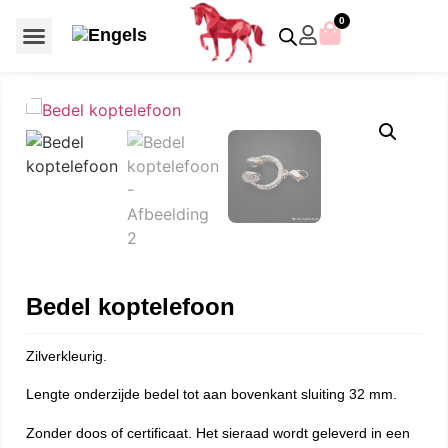
0
Voor €50 of minder
SCS uitgaven – jaarstukken
Algemeen (Silver Crystal)
Aziatische symbolen
Crystal Paradise
Disney / Iconische figuren
Gelimiteerde uitgaven
Home Accessoires
Jubileum uitgaven
Paperweights en presse papiers
Prestige- en pronkstukken
Sieraden en accessoires
Swarovski® Assemblages
Bedel koptelefoon
Zilverkleurig.
Lengte onderzijde bedel tot aan bovenkant sluiting 32 mm.
Zonder doos of certificaat. Het sieraad wordt geleverd in een