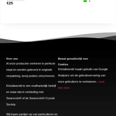
1
€
25
€
27
Over ons
Betaal gemakkelijk met
Al onze producten verkeren in perfecte
Cookies
Kristalwereld maakt gebuikt van Google
staat en worden geleverd in originele
Analytics om de gebruikservaring van
verpakking, tenzij anders omschreven.
onze gebruikers te verbeteren.
Lees
Kristalwereld is een onafhankelijk bedrijf
hier meer
en staat niet in verbinding met
Swarovski®️ of de Swarovski®️ Crystal
Society.
Wij kopen partijen op van particulieren en