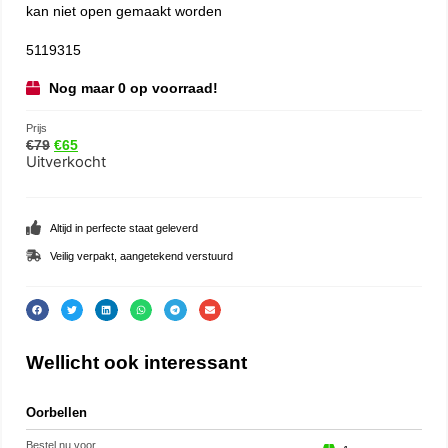
kan niet open gemaakt worden
5119315
Nog maar 0 op voorraad!
Prijs
€
79
€
65
Uitverkocht
Altijd in perfecte staat geleverd
Veilig verpakt, aangetekend verstuurd
Wellicht ook interessant
Oorbellen
Oor
Bestel nu voor
Beste