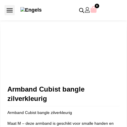
0
Voor €50 of minder
SCS uitgaven – jaarstukken
Algemeen (Silver Crystal)
Aziatische symbolen
Crystal Paradise
Disney / Iconische figuren
Gelimiteerde uitgaven
Home Accessoires
Jubileum uitgaven
Paperweights en presse papiers
Prestige- en pronkstukken
Sieraden en accessoires
Swarovski® Assemblages
Armband Cubist bangle
zilverkleurig
Armband Cubist bangle zilverkleurig
Maat M – deze armband is geschikt voor smalle handen en