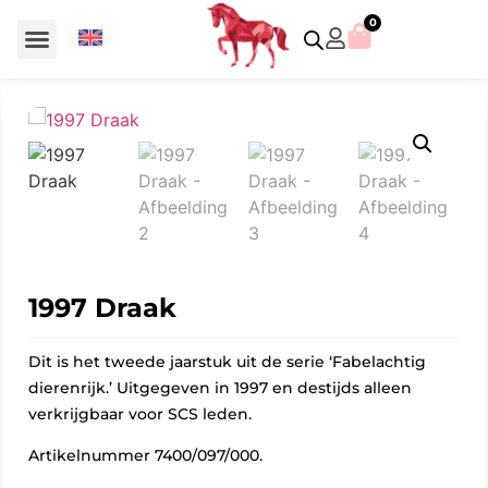
0
Voor €50 of minder
SCS uitgaven – jaarstukken
Algemeen (Silver Crystal)
Aziatische symbolen
Crystal Paradise
Disney / Iconische figuren
Gelimiteerde uitgaven
Home Accessoires
Jubileum uitgaven
Paperweights en presse papiers
Prestige- en pronkstukken
Sieraden en accessoires
Swarovski® Assemblages
1997 Draak
Dit is het tweede jaarstuk uit de serie ‘Fabelachtig
dierenrijk.’ Uitgegeven in 1997 en destijds alleen
verkrijgbaar voor SCS leden.
Artikelnummer 7400/097/000.