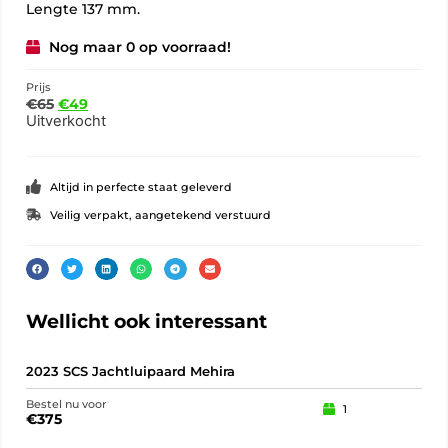
Lengte 137 mm.
Nog maar 0 op voorraad!
Prijs
€
65
€
49
Uitverkocht
Altijd in perfecte staat geleverd
Veilig verpakt, aangetekend verstuurd
Wellicht ook interessant
2023 SCS Jachtluipaard Mehira
Oss
Bestel nu voor
Best
1
€
375
€
7